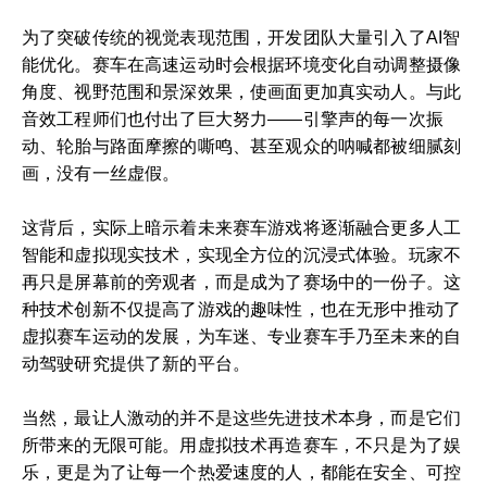
为了突破传统的视觉表现范围，开发团队大量引入了AI智
能优化。赛车在高速运动时会根据环境变化自动调整摄像
角度、视野范围和景深效果，使画面更加真实动人。与此
音效工程师们也付出了巨大努力——引擎声的每一次振
动、轮胎与路面摩擦的嘶鸣、甚至观众的呐喊都被细腻刻
画，没有一丝虚假。
这背后，实际上暗示着未来赛车游戏将逐渐融合更多人工
智能和虚拟现实技术，实现全方位的沉浸式体验。玩家不
再只是屏幕前的旁观者，而是成为了赛场中的一份子。这
种技术创新不仅提高了游戏的趣味性，也在无形中推动了
虚拟赛车运动的发展，为车迷、专业赛车手乃至未来的自
动驾驶研究提供了新的平台。
当然，最让人激动的并不是这些先进技术本身，而是它们
所带来的无限可能。用虚拟技术再造赛车，不只是为了娱
乐，更是为了让每一个热爱速度的人，都能在安全、可控