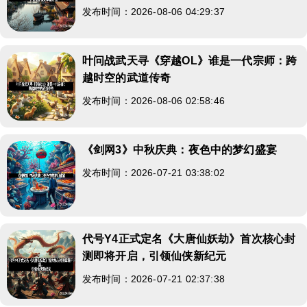
发布时间：2026-08-06 04:29:37
叶问战武天寻《穿越OL》谁是一代宗师：跨
越时空的武道传奇
发布时间：2026-08-06 02:58:46
《剑网3》中秋庆典：夜色中的梦幻盛宴
发布时间：2026-07-21 03:38:02
代号Y4正式定名《大唐仙妖劫》首次核心封
测即将开启，引领仙侠新纪元
发布时间：2026-07-21 02:37:38