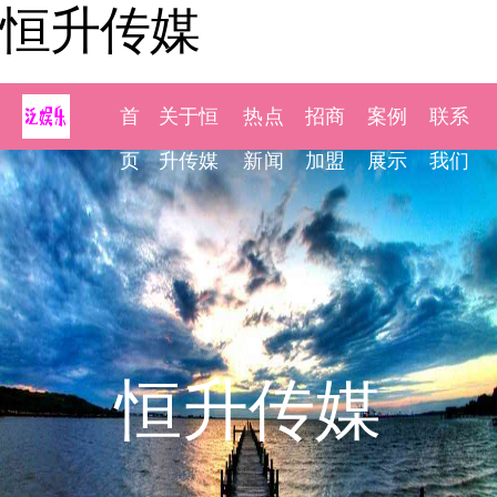
恒升传媒
首
关于恒
热点
招商
案例
联系
页
升传媒
新闻
加盟
展示
我们
恒升传媒