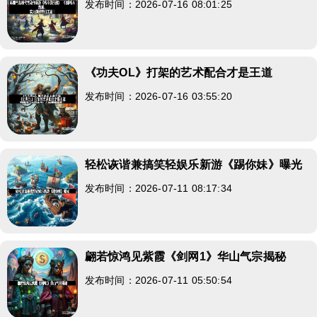
发布时间：2026-07-16 08:01:25
《功夫OL》打架的艺术配合才是王道
发布时间：2026-07-16 03:55:20
轻松诙谐兼搞笑轻娱乐新游《踢你妹》曝光
发布时间：2026-07-11 08:17:34
翩若惊鸿见紫霞《剑网1》华山气宗揭秘
发布时间：2026-07-11 05:50:54