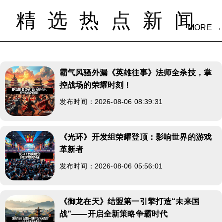
精选热点新闻
MORE →
霸气风骚外漏《英雄往事》法师全杀技，掌
控战场的荣耀时刻！
发布时间：2026-08-06 08:39:31
《光环》开发组荣耀登顶：影响世界的游戏
革新者
发布时间：2026-08-06 05:56:01
《御龙在天》结盟第一引擎打造“未来国
战”——开启全新策略争霸时代