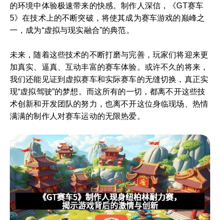
的环境中体验极速带来的快感。制作人深信，《GT赛车
5》在技术上的不断突破，将使其成为赛车游戏的巅峰之
一，成为“虚拟与现实融合”的典范。
未来，随着这些技术的不断打磨与完善，玩家们将迎来更
加真实、逼真、互动丰富的赛车体验。或许不久的将来，
我们还能见证到虚拟赛车和实际赛车的无缝切换，真正实
现“虚拟驾驶”的梦想。而这所有的一切，都离不开这些技
术创新和开发团队的努力，也离不开这位身临现场、热情
满满的制作人对赛车运动的无限热爱。