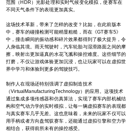
范围（HDR）光影处理和实时气候变化模拟，使赛车在
不同天气条件下的表现更加真实。
这场技术革新，带来了怎样的改变？比如，在此前版本
中，赛车的碰撞检测可能稍显粗糙，而在《GT赛车5》
中，撞击瞬间的振动感和碎片效果都得到了极大提升，令
人身临其境。雨天驾驶时，汽车轮胎与湿滑路面之间的摩
擦，映射出更加逼真的水花飞溅和操控难度。这些细节的
打磨，不仅让游戏体验更加沉浸，也让玩家可以在虚拟世
界中学习和体验到更多的驾驶技巧。
制作人在现场还特别强调了虚拟制造技术
（VirtualManufacturingTechnology）的应用。这项技术
通过集成多项传感器和仿真算法，实现了赛车内部机械结
构和空气动力学的实时模拟，让每一辆虚拟赛车的表现都
与真实赛车几乎无差。这也意味着，未来的玩家不仅可以
用手柄或者方向盘驾驭赛车，还能通过虚拟引擎和空力学
相结合，获得前所未有的操控感受。