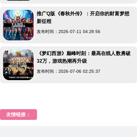
推广Q版《春秋外传》：开启你的财富梦想
新征程
发布时间：2026-07-11 04:28:56
《梦幻西游》巅峰时刻：最高在线人数勇破
32万，游戏热潮再升级
发布时间：2026-07-06 02:25:37
友情链接：