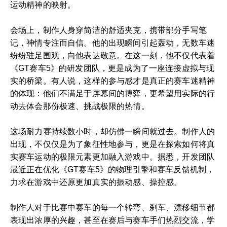
运动精神的映射。
会场上，制作人身穿简洁的舒适夹克，携带部分手写笔
记，神情专注而自信。他的出现瞬间引起轰动，无数车迷
纷纷驻足围观，向他表达敬意。在这一刻，他不仅代表着
《GT赛车5》的研发团队，更是成为了一座连接虚拟与现
实的桥梁。有人说，这样的参与感才是真正的赛车迷精神
的体现：他们不满足于屏幕间的博弈，更希望用实际的行
动去体会那份极速、挑战极限的热情。
这场耐力赛持续数小时，却仿佛一瞬间就过去。制作人的
出现，不仅仅是为了象征性地参与，更是在探索如何将真
实赛车运动的极限元素更加融入游戏中。据悉，开发团队
最近正在优化《GT赛车5》的物理引擎和赛车反馈机制，
力求在游戏中还原更加真实的振动感、操控感。
制作人对于比赛中赛车的每一个转弯、刹车、漂移细节都
表现出浓厚的兴趣，甚至在赛后与赛车手们热烈交流，学