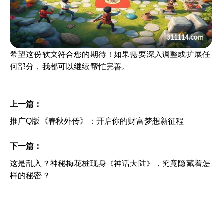
希望这份软文符合您的期待！如果需要深入调整或扩展任
何部分，我都可以继续帮忙完善。
上一篇：
推广Q版《春秋外传》：开启你的财富梦想新征程
下一篇：
这是乱入？神秘梅花桩现身《神话大陆》，究竟隐藏着怎
样的秘密？