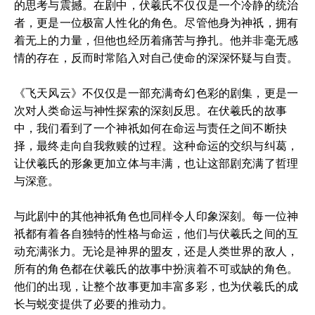
的思考与震撼。在剧中，伏羲氏不仅仅是一个冷静的统治
者，更是一位极富人性化的角色。尽管他身为神祇，拥有
着无上的力量，但他也经历着痛苦与挣扎。他并非毫无感
情的存在，反而时常陷入对自己使命的深深怀疑与自责。
《飞天风云》不仅仅是一部充满奇幻色彩的剧集，更是一
次对人类命运与神性探索的深刻反思。在伏羲氏的故事
中，我们看到了一个神祇如何在命运与责任之间不断抉
择，最终走向自我救赎的过程。这种命运的交织与纠葛，
让伏羲氏的形象更加立体与丰满，也让这部剧充满了哲理
与深意。
与此剧中的其他神祇角色也同样令人印象深刻。每一位神
祇都有着各自独特的性格与命运，他们与伏羲氏之间的互
动充满张力。无论是神界的盟友，还是人类世界的敌人，
所有的角色都在伏羲氏的故事中扮演着不可或缺的角色。
他们的出现，让整个故事更加丰富多彩，也为伏羲氏的成
长与蜕变提供了必要的推动力。