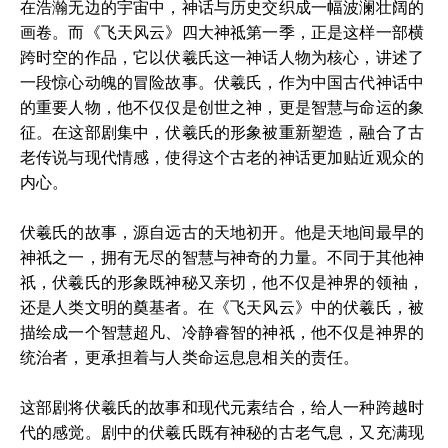
在浩瀚无边的宇宙中，神话与历史交织成一幅波澜壮阔的
画卷。而《飞天风云》四大神祗第一季，正是这样一部横
跨时空的作品，它以伏羲氏这一神话人物为核心，讲述了
一段惊心动魄的冒险故事。伏羲氏，作为中国古代神话中
的重要人物，他不仅仅是创世之神，更是智慧与命运的象
征。在这部剧集中，伏羲氏的形象被重新塑造，融合了古
老传说与现代情感，使得这个古老的神话更加贴近观众的
内心。
伏羲氏的故事，源自远古的天地初开。他是天地间最早的
神祇之一，拥有无尽的智慧与神奇的力量。不同于其他神
祇，伏羲氏的形象既神秘又亲切，他不仅是神界的领袖，
还是人类文明的奠基者。在《飞天风云》中的伏羲氏，被
描绘成一个智慧超凡、冷静睿智的神祇，他不仅是神界的
统治者，更承担着与人类命运息息相关的责任。
这部剧将伏羲氏的故事和现代元素结合，给人一种跨越时
代的感觉。剧中的伏羲氏既有神秘的古老气息，又充满现